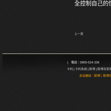
全控制自己的
上一頁
| 電話：0800-024-336
卡利
|
卡利系統
|
歐博
|
歐博百家
|
友站連結：
歐博
歐博