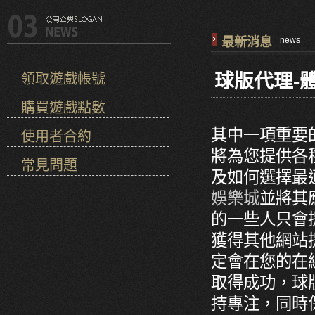
最新消息
news
球版代理-
領取遊戲帳號
購買遊戲點數
其中一項重要
使用者合約
將為您提供各
常見問題
及如何選擇最
娛樂城
並將其
的一些人只會
獲得其他網站
定會在您的在
取得成功，球
持專注，同時