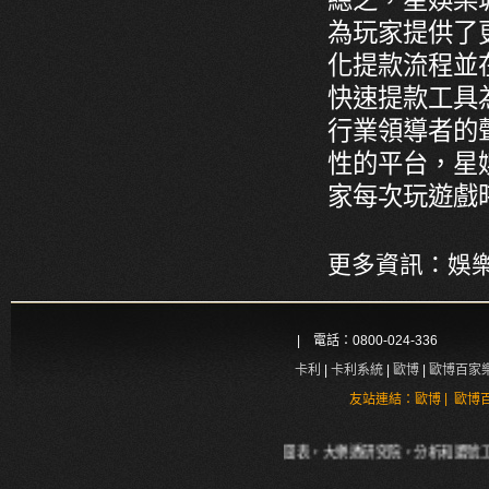
總之，星娛樂
為玩家提供了
化提款流程並
快速提款工具
行業領導者的
性的平台，星
家每次玩遊戲
更多資訊：
娛
| 電話：0800-024-336
卡利
|
卡利系統
|
歐博
|
歐博百家
|
友站連結：
歐博
歐博
樂透堂提供台灣彩券大樂透豐富的圖表，大樂透研究院，分析和選號工具，大