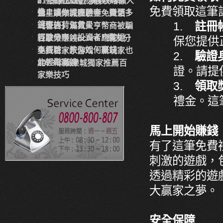
8，免費試玩，贏錢無負
21點線上遊戲必勝攻略懶人
免費領取這筆
擔！
包，讓你提高勝率，賺更多
金星娛樂城體驗金免費領！
1.
註冊
錢！
上班族荷包救星
【警告】滿貫大亨幣商被騙
經驗分享，投資者應警惕！
百家樂賺錢dcard！網友分
保您提供
享經驗，教你如何贏錢！
免费百家乐游戏！新玩家也
2.
驗證
能輕鬆贏錢！
2023年娛樂城獨家推薦百
證。請提
家樂技巧
3.
領取
禮金。這
馬上開始賺錢
有了這筆免費
刺激的遊戲，
透過精彩的遊
大贏家之夢。
安全保障