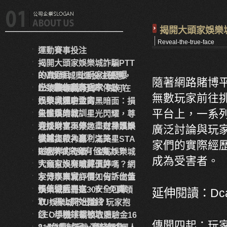
揭開大頭家娛樂
Reveal-the-true-face
運動賽事投注
揭開大頭家娛樂城詐騙PTT
的真面目！上玩家經歷曝
RM娛樂城奧運投注優惠，
隨著網路賭博
光，警告所有玩家！
巴黎賽事贏獎金不停歇！
DS娛樂獨家分享：如何在
無數玩家前往
巴黎奧運中致富
娛樂城體驗金的黑暗面：損
平台上，一系
失慘重的教訓！
星匯娛樂城：星光閃耀，尊
貴娛樂享不停，盡在星匯娛
迎接財富與樂趣：財神娛樂
廣泛討論與玩
樂城！
城將您帶入贏利之路！
快速提款神器？滿天星STA
家們的實際經
R娛樂城究竟有何魔力？
遊戲界的奇蹟！金馬娛樂城
成為受害者。
究竟有沒有暗藏王牌？
大頭家娛樂城評價好嗎？網
友分享真實心得，告訴你值
宇博娛樂城評價如何？出金
不值得玩
快、遊戲豐富、安全可靠
娛樂城註冊送300！免費領
延伸閱讀：
D
取，馬上開始賺錢！
TU娛樂城不出金？玩家抱
怨：想賺錢都被坑！
LEO手機下載領取體驗金16
傳聞四起：玩