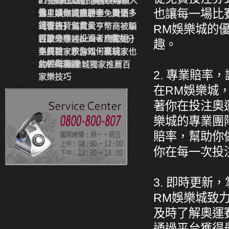
8，免費試玩，贏錢無負
21點線上遊戲必勝攻略懶人
也讓每一場比
擔！
包，讓你提高勝率，賺更多
金星娛樂城體驗金免費領！
錢！
上班族荷包救星
【警告】滿貫大亨幣商被騙
RM娛樂城的
經驗分享，投資者應警惕！
百家樂賺錢dcard！網友分
趣。
享經驗，教你如何贏錢！
免费百家乐游戏！新玩家也
能輕鬆贏錢！
2023年娛樂城獨家推薦百
2. 專業賠率
家樂技巧
在RM娛樂城
著你在投注奧
樂城的專業團
賠率，幫助你
你在每一次投
3. 即時更新
RM娛樂城致
及時了解奧運
通過平台獲得