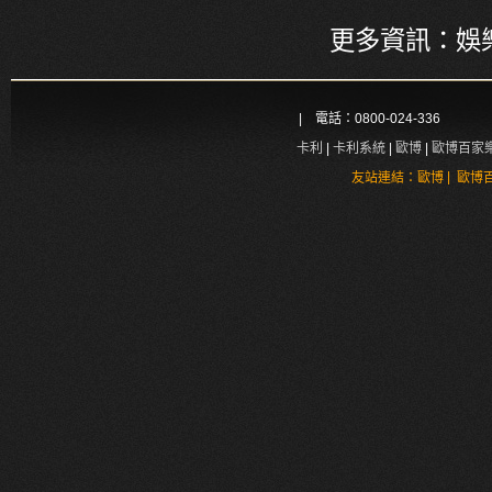
更多資訊：
娛
| 電話：0800-024-336
卡利
|
卡利系統
|
歐博
|
歐博百家
|
友站連結：
歐博
歐博