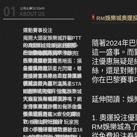
RM娛樂城奧運
運動賽事投注
揭開大頭家娛樂城詐騙PTT
隨著2024
的真面目！上玩家經歷曝
RM娛樂城奧運投注優惠，
這一盛事。而
光，警告所有玩家！
巴黎賽事贏獎金不停歇！
DS娛樂獨家分享：如何在
注優惠無疑是
巴黎奧運中致富
娛樂城體驗金的黑暗面：損
失慘重的教訓！
星匯娛樂城：星光閃耀，尊
絲，還是對賭
貴娛樂享不停，盡在星匯娛
迎接財富與樂趣：財神娛樂
你在巴黎賽事
樂城！
城將您帶入贏利之路！
快速提款神器？滿天星STA
R娛樂城究竟有何魔力？
遊戲界的奇蹟！金馬娛樂城
延伸閱讀：
娛
究竟有沒有暗藏王牌？
大頭家娛樂城評價好嗎？網
友分享真實心得，告訴你值
宇博娛樂城評價如何？出金
不值得玩
快、遊戲豐富、安全可靠
娛樂城註冊送300！免費領
1. 奧運投注
取，馬上開始賺錢！
TU娛樂城不出金？玩家抱
RM娛樂城為
怨：想賺錢都被坑！
LEO手機下載領取體驗金16
從免費投注券